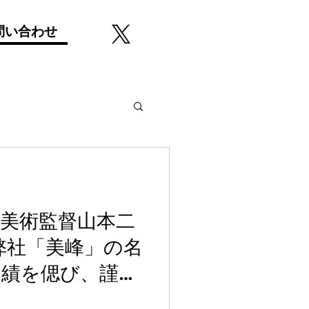
問い合わせ
ン美術監督山本二
弊社「美峰」の名
功績を偲び、謹ん