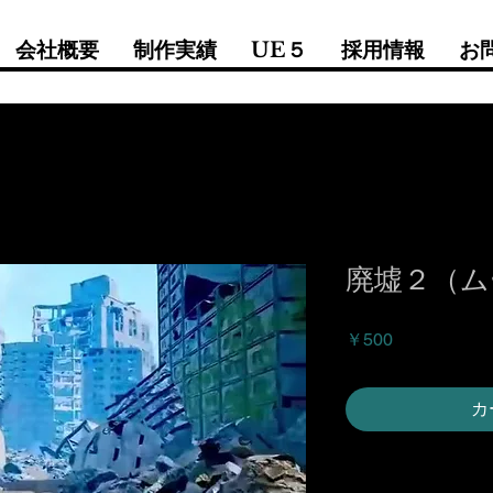
会社概要
制作実績
UE５
採用情報
お
廃墟２（ム
価
￥500
格
カ