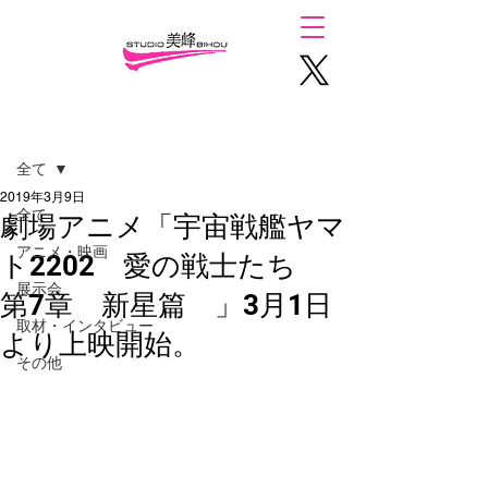
記事
全て
2019年3月9日
全て
劇場アニメ「宇宙戦艦ヤマ
アニメ・映画
ト2202 愛の戦士たち
展示会
第7章 新星篇 」3月1日
取材・インタビュー
より上映開始。
その他